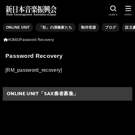
SEARCH
MENU
ONLINE UNIT
「柱」の演奏家たち
制作音源
ブログ
設立
HOME
Password Recovery
Password Recovery
[RM_password_recovery]
ONLINE UNIT「SAX奏者募集」