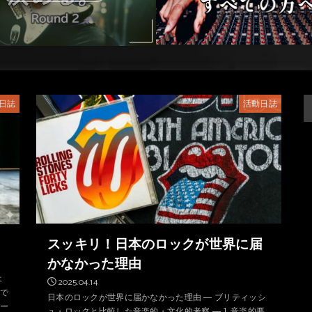
日誌
活動日誌
スッキリ！日本のロックが世界に届
かなかった理由
は
2025.04.14
で
日本のロックが世界に届かなかった理由 ― ブリティッシ
ー
ュ・ロックと比較した音楽的・文化的考察 ― 1.音楽的要