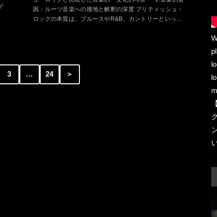
が
因：ルーツ音楽への接地と解釈の深度 ブリティッシュ・
ロックの本質は、ブルースやR&B、カントリーといっ...
W
p
l
3
…
24
＞
l
m