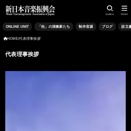
SEARCH
MENU
ONLINE UNIT
「柱」の演奏家たち
制作音源
ブログ
設立
HOME
代表理事挨拶
代表理事挨拶