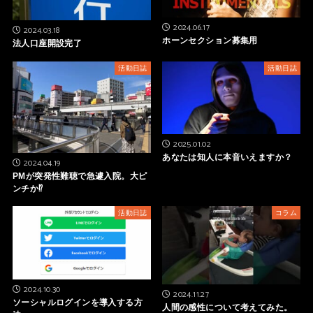
2024.06.17
2024.03.18
ホーンセクション募集用
法人口座開設完了
活動日誌
活動日誌
2025.01.02
あなたは知人に本音いえますか？
2024.04.19
PMが突発性難聴で急遽入院。大ピ
ンチか⁉
活動日誌
コラム
2024.10.30
2024.11.27
ソーシャルログインを導入する方
人間の感性について考えてみた。