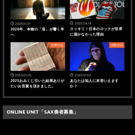
2025.04.14
2026.01.01
スッキリ！日本のロックが世界
2026年、本物の「音」が響く年
に届かなかった理由
へ
活動日誌
活動日誌
2025.01.05
2025.01.02
2025おみくじ引いた結果ありが
あなたは知人に本音いえます
たいお言葉を頂きました。
か？
ONLINE UNIT「SAX奏者募集」