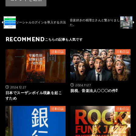
音楽好きの税理士さんと繋がりまし
ソーシャルログインを導入する方法
た。
RECOMMEND
活動日誌
活動日誌
2024.11.27
2024.12.27
脱税、音楽法人〇〇〇の件⁉
日本でスーザンボイル現象を起こ
すため
活動日誌
活動日誌