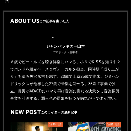
法
ABOUT US
ジャンバラギター山本
プロジェクト主宰者
６歳でビートルズを聴き洋楽にハマる。小６でKISSを知り中２
でバンドを組みベース＆ヴォーカルを担当。同時期「成り上が
り」を読み矢沢永吉を志す。20歳で上京25歳で渡米。ジミヘン
ドリックスが他界した27歳で音楽を諦める。35歳IT事業で独
立。長男がAD/CDにハマり再び音楽に携わる決意をし音楽振興
事業を計画する。覇王色の覇気を持つが病気がちで体が弱い。
NEW POST
活動日誌
活動日誌