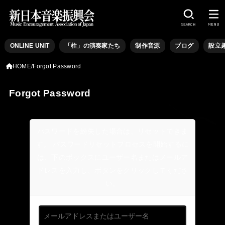
SEARCH
MENU
ONLINE UNIT
「柱」の演奏家たち
制作音源
ブログ
設立
HOME
Forgot Password
Forgot Password
パスワードを紛失した場合は、リセットできま
す。 パスワードリセットプロセスを開始するに
は、下のボックスにユーザー名またはメールア
ドレスを入力し、ボタンをクリックしてくださ
い。