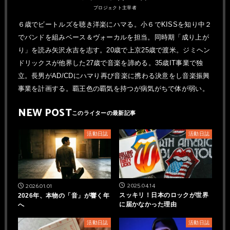
プロジェクト主宰者
６歳でビートルズを聴き洋楽にハマる。小６でKISSを知り中２
でバンドを組みベース＆ヴォーカルを担当。同時期「成り上が
り」を読み矢沢永吉を志す。20歳で上京25歳で渡米。ジミヘン
ドリックスが他界した27歳で音楽を諦める。35歳IT事業で独
立。長男がAD/CDにハマり再び音楽に携わる決意をし音楽振興
事業を計画する。覇王色の覇気を持つが病気がちで体が弱い。
NEW POST
活動日誌
活動日誌
2025.04.14
2026.01.01
スッキリ！日本のロックが世界
2026年、本物の「音」が響く年
に届かなかった理由
へ
活動日誌
活動日誌