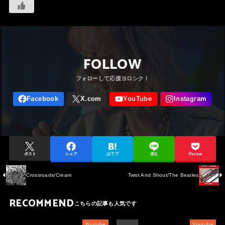
FOLLOW
ポスト
シェア
はてブ
送る
Pocket
Crossroads/Cream
Twist And Shout/The Beatles
RECOMMEND
Youtube
Youtube