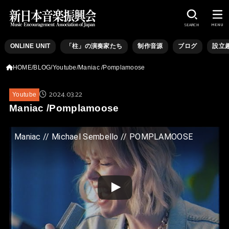
SEARCH
MENU
ONLINE UNIT
「柱」の演奏家たち
制作音源
ブログ
設立
HOME
BLOG
Youtube
Maniac /Pomplamoose
2024.03.22
Youtube
Maniac /Pomplamoose
Maniac // Michael Sembello // POMPLAMOOSE