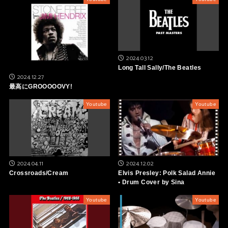
2024.03.12
Long Tall Sally/The Beatles
2024.12.27
最高にGROOOOOVY!
Youtube
Youtube
2024.04.11
2024.12.02
Crossroads/Cream
Elvis Presley: Polk Salad Annie
• Drum Cover by Sina
Youtube
Youtube