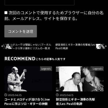
次回のコメントで使用するためブラウザーに自分の名
前、メールアドレス、サイトを保存する。
グルーヴは理論じゃない/ブーガル
録音技術とギター演奏の先駆者/Les
ーから学ぶ身体とリズムの一致点
Paulの軌跡
RECOMMEND
Legends
Legends
2025.04.25
2025.04.25
コードとメロディが溶け合う/Joe
録音技術とギター演奏の先駆
Passに学ぶソロ・ギターの神髄
者/Les Paulの軌跡