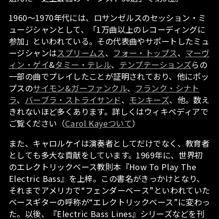
1960〜1970年代には、ロサンゼルスのセッション・ミ
ュージシャンとして、「1万曲以上のレコーディングに
参加」といわれている。その代表曲やサポートしたミュ
ージシャンは
スプリームス
、
フォー・トップス
、
マーヴ
ィン・ゲイ
&
タミー・テレル
、
テンプテーションズ
らの
一部の曲でプレイしたことが証明されており、他にポッ
プスの
サイモン&ガーファンクル
、
フランク・シナト
ラ
、
バーブラ・ストライサンド
、
モンキーズ
、他。数え
きれないほど多くあります。詳しくはウィキペディアで
ご覧ください（
Carol Kayeついて
）
また、キャロルケイは演奏者としてだけでなく、教育者
としても多大な貢献をしています。​1969年に、世界初
のエレクトリックベース教則本『How To Play The
Electric Bass』を上梓。この書名がきっかけとなり、
それまでアメリカで“フェンダーベース”といわれていた
ベースギターの呼称が“エレクトリックベース”に変わっ
た。以後、『Electric Bass Lines』シリーズなどを刊