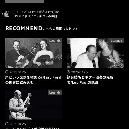
コードとメロディが溶け合う/Joe
Passに学ぶソロ・ギターの神髄
RECOMMEND
Legends
Legends
2025.04.25
2025.04.25
声という楽器を極める/Mary Ford
録音技術とギター演奏の先駆
の世界に踏み込む
者/Les Paulの軌跡
Legends
2025.04.25